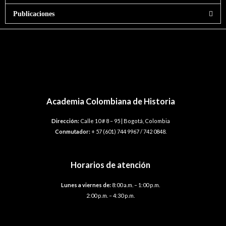
Publicaciones
←
Plantilla anterior
Plantilla siguiente
→
Academia Colombiana de Historia
Dirección:
Calle 10 # 8 – 95 | Bogotá, Colombia
Conmutador:
+ 57 (601) 744 9967 / 742 0848.
Horarios de atención
Lunes a viernes de:
8:00 a.m. – 1:00 p.m.
2:00 p.m. – 4:30 p.m.