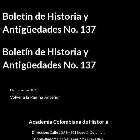
Ir
Boletín de Historia y
al
contenido
Antigüedades No. 137
Boletín de Historia y
Antigüedades No. 137
BHA-137
Descargar PDF
Volver a la Página Anterior
Academia Colombiana de Historia
Dirección:
Calle 10 # 8 – 95 | Bogotá, Colombia
Conmutador:
+ 57 (601) 744 9967 / 742 0848.