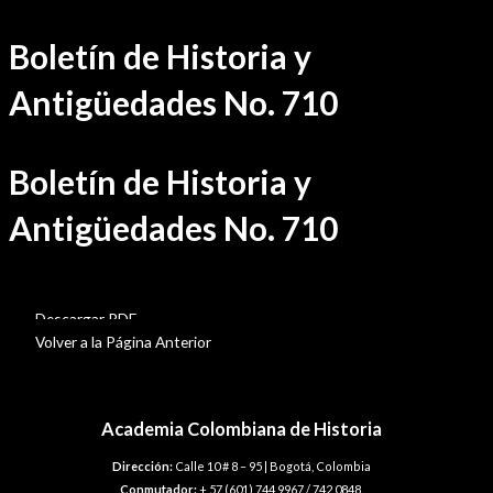
Ir
Boletín de Historia y
al
contenido
Antigüedades No. 710
Boletín de Historia y
Antigüedades No. 710
BHA-710
Descargar PDF
Volver a la Página Anterior
Academia Colombiana de Historia
Dirección:
Calle 10 # 8 – 95 | Bogotá, Colombia
Conmutador:
+ 57 (601) 744 9967 / 742 0848.