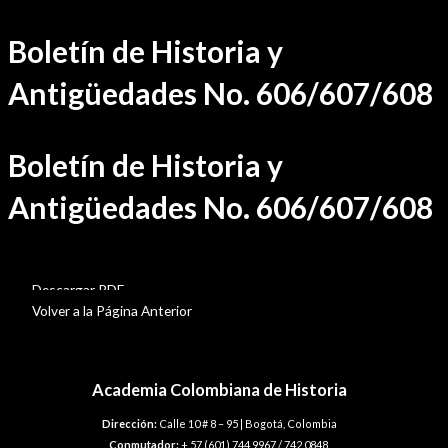
Ir
Boletín de Historia y
al
contenido
Antigüedades No. 606/607/608
Boletín de Historia y
Antigüedades No. 606/607/608
BHA-606-607-608
Descargar PDF
Volver a la Página Anterior
Academia Colombiana de Historia
Dirección:
Calle 10 # 8 – 95 | Bogotá, Colombia
Conmutador:
+ 57 (601) 744 9967 / 742 0848.