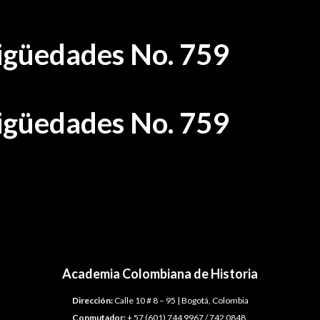
tigüedades No. 759
tigüedades No. 759
Academia Colombiana de Historia
Dirección:
Calle 10 # 8 – 95 | Bogotá, Colombia
Conmutador:
+ 57 (601) 744 9967 / 742 0848.