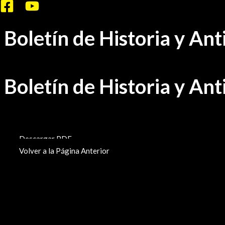
Ir
al
Boletín de Historia y An
contenido
Boletín de Historia y An
BHA-759
Descargar PDF
Volver a la Página Anterior