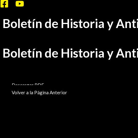
Ir
al
Boletín de Historia y A
contenido
Boletín de Historia y A
BHA-633-634-635
Descargar PDF
Volver a la Página Anterior