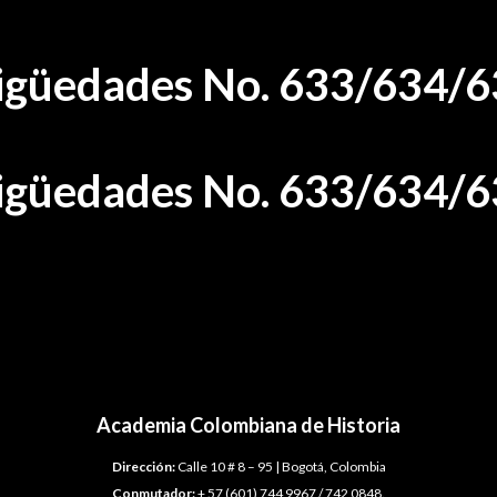
ntigüedades No. 633/634/
ntigüedades No. 633/634/
Academia Colombiana de Historia
Dirección:
Calle 10 # 8 – 95 | Bogotá, Colombia
Conmutador:
+ 57 (601) 744 9967 / 742 0848.