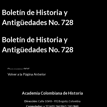
Ir
Boletín de Historia y
al
contenido
Antigüedades No. 728
Boletín de Historia y
Antigüedades No. 728
BHA-728
Descargar PDF
Volver a la Página Anterior
Academia Colombiana de Historia
Dirección:
Calle 10 # 8 – 95 | Bogotá, Colombia
Conmutador:
+ 57 (601) 744 9967 / 742 0848.