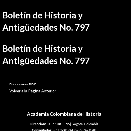
Ir
Boletín de Historia y
al
contenido
Antigüedades No. 797
Boletín de Historia y
Antigüedades No. 797
BHA-797
Descargar PDF
Volver a la Página Anterior
Academia Colombiana de Historia
Dirección:
Calle 10 # 8 – 95 | Bogotá, Colombia
Conmutador:
+ 57 (601) 744 9967 / 742 0848.