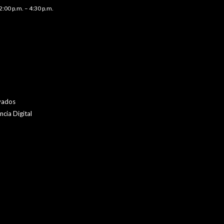
2:00 p.m. – 4:30 p.m.
vados
cia Digital