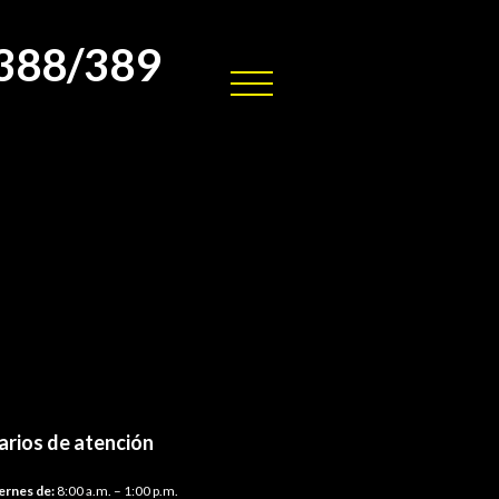
/388/389
arios de atención
ernes de:
8:00 a.m. – 1:00 p.m.