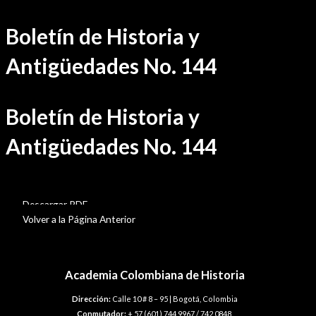
Ir
Boletín de Historia y
al
contenido
Antigüedades No. 144
Boletín de Historia y
Antigüedades No. 144
BHA-144
Descargar PDF
Volver a la Página Anterior
Academia Colombiana de Historia
Dirección:
Calle 10 # 8 – 95 | Bogotá, Colombia
Conmutador:
+ 57 (601) 744 9967 / 742 0848.