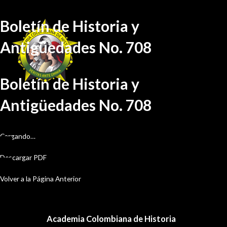
Ir
Boletín de Historia y
al
contenido
Antigüedades No. 708
Boletín de Historia y
Antigüedades No. 708
Cargando…
Descargar PDF
Volver a la Página Anterior
Academia Colombiana de Historia