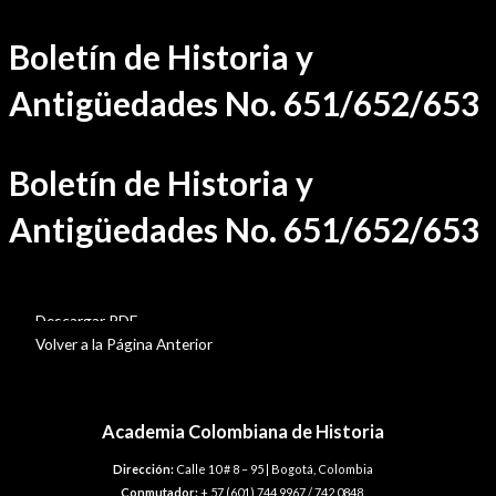
Ir
Boletín de Historia y
al
contenido
Antigüedades No. 651/652/653
Boletín de Historia y
Antigüedades No. 651/652/653
BHA-651-652-653
Descargar PDF
Volver a la Página Anterior
Academia Colombiana de Historia
Dirección:
Calle 10 # 8 – 95 | Bogotá, Colombia
Conmutador:
+ 57 (601) 744 9967 / 742 0848.