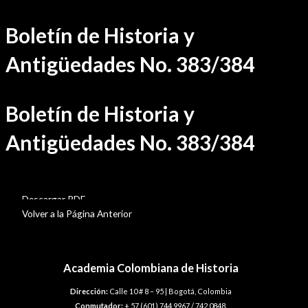
Ir
Boletín de Historia y
al
contenido
Antigüedades No. 383/384
Boletín de Historia y
Antigüedades No. 383/384
BHA-383-384
Descargar PDF
Volver a la Página Anterior
Academia Colombiana de Historia
Dirección:
Calle 10 # 8 – 95 | Bogotá, Colombia
Conmutador:
+ 57 (601) 744 9967 / 742 0848.