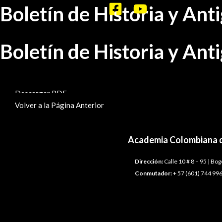
Ir
Boletín de Historia y An
al
contenido
Boletín de Historia y An
BHA-150-151
Descargar PDF
Volver a la Página Anterior
Academia Colombiana d
Dirección:
Calle 10 # 8 – 95 | Bo
Conmutador:
+ 57 (601) 744 996