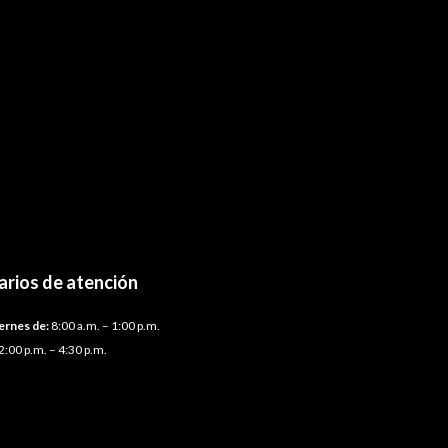
arios de atención
ernes de:
8:00 a.m. – 1:00 p.m.
2:00 p.m. – 4:30 p.m.