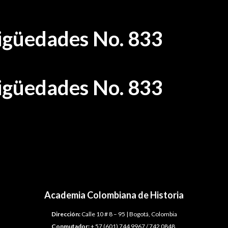
tigüedades No. 833
tigüedades No. 833
Academia Colombiana de Historia
Dirección:
Calle 10 # 8 – 95 | Bogotá, Colombia
Conmutador:
+ 57 (601) 744 9967 / 742 0848.