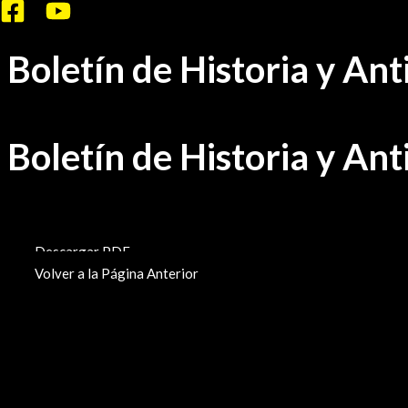
Ir
al
Boletín de Historia y An
contenido
Boletín de Historia y An
BHA-833
Descargar PDF
Volver a la Página Anterior