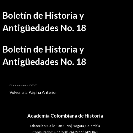
Ir
Boletín de Historia y
al
contenido
Antigüedades No. 18
Boletín de Historia y
Antigüedades No. 18
BHA-18
Descargar PDF
Volver a la Página Anterior
Academia Colombiana de Historia
Dirección:
Calle 10 # 8 – 95 | Bogotá, Colombia
Conmutador:
+ 57 (601) 744 9967 / 742 0848.