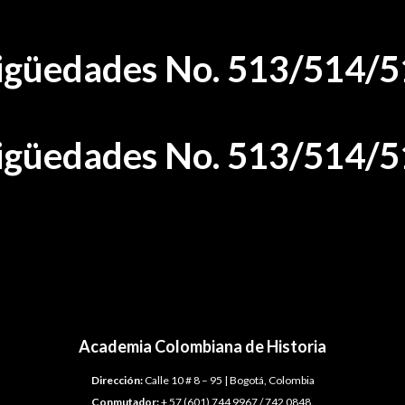
ntigüedades No. 513/514/
ntigüedades No. 513/514/
Academia Colombiana de Historia
Dirección:
Calle 10 # 8 – 95 | Bogotá, Colombia
Conmutador:
+ 57 (601) 744 9967 / 742 0848.