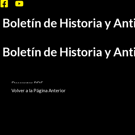
Ir
al
Boletín de Historia y A
contenido
Boletín de Historia y A
BHA-513-514-515
Descargar PDF
Volver a la Página Anterior