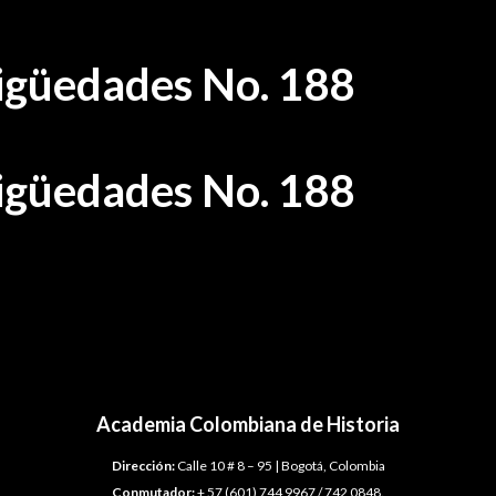
tigüedades No. 188
tigüedades No. 188
Academia Colombiana de Historia
Dirección:
Calle 10 # 8 – 95 | Bogotá, Colombia
Conmutador:
+ 57 (601) 744 9967 / 742 0848.