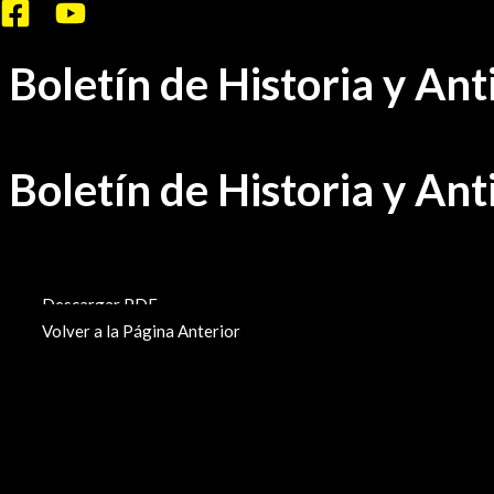
Ir
al
Boletín de Historia y An
contenido
Boletín de Historia y An
BHA-188
Descargar PDF
Volver a la Página Anterior