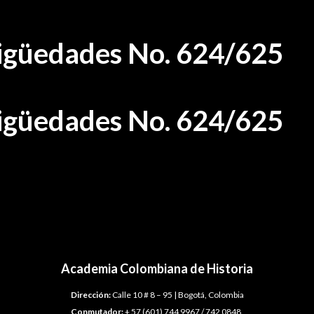
ntigüedades No. 624/625
ntigüedades No. 624/625
Academia Colombiana de Historia
Dirección:
Calle 10 # 8 – 95 | Bogotá, Colombia
Conmutador:
+ 57 (601) 744 9967 / 742 0848.