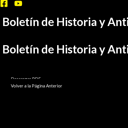
Ir
al
Boletín de Historia y A
contenido
Boletín de Historia y A
BHA-624-625
Descargar PDF
Volver a la Página Anterior