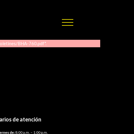
boletines/BHA-760.pdf".
arios de atención
ernes de:
8:00 a.m. – 1:00 p.m.