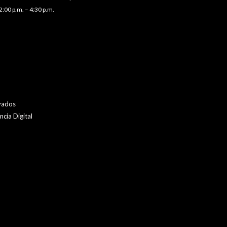
2:00 p.m. – 4:30 p.m.
vados
cia Digital