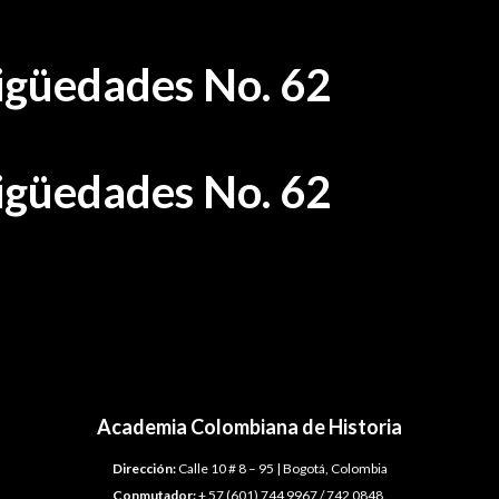
tigüedades No. 62
tigüedades No. 62
Academia Colombiana de Historia
Dirección:
Calle 10 # 8 – 95 | Bogotá, Colombia
Conmutador:
+ 57 (601) 744 9967 / 742 0848.