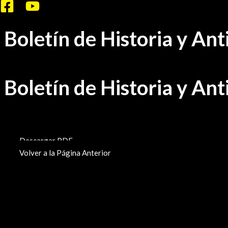
Ir
al
Boletín de Historia y An
contenido
Boletín de Historia y An
BHA-62
Descargar PDF
Volver a la Página Anterior