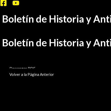
Ir
al
Boletín de Historia y An
contenido
Boletín de Historia y An
BHA-761
Descargar PDF
Volver a la Página Anterior