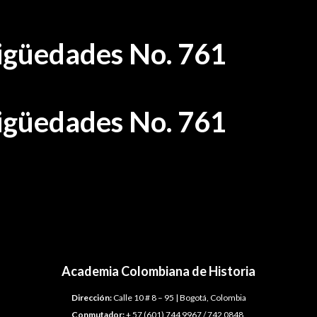
tigüedades No. 761
tigüedades No. 761
Academia Colombiana de Historia
Dirección:
Calle 10 # 8 – 95 | Bogotá, Colombia
Conmutador:
+ 57 (601) 744 9967 / 742 0848.