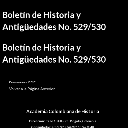
Ir
Boletín de Historia y
al
contenido
Antigüedades No. 529/530
Boletín de Historia y
Antigüedades No. 529/530
BHA-529-530
Descargar PDF
Volver a la Página Anterior
Academia Colombiana de Historia
Dirección:
Calle 10 # 8 – 95 | Bogotá, Colombia
Conmutador:
+ 57 (601) 744 9967 / 742 0848.