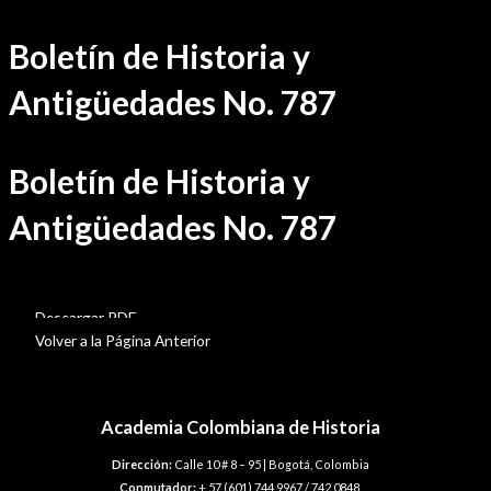
Ir
Boletín de Historia y
al
contenido
Antigüedades No. 787
Boletín de Historia y
Antigüedades No. 787
BHA-787
Descargar PDF
Volver a la Página Anterior
Academia Colombiana de Historia
Dirección:
Calle 10 # 8 – 95 | Bogotá, Colombia
Conmutador:
+ 57 (601) 744 9967 / 742 0848.