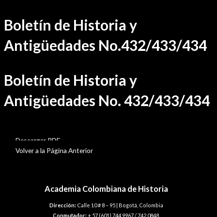
Ir
Boletín de Historia y
al
contenido
Antigüedades No.432/433/434
Boletín de Historia y
Antigüedades No. 432/433/434
BHA-432-433-434
Descargar PDF
Volver a la Página Anterior
Academia Colombiana de Historia
Dirección:
Calle 10 # 8 – 95 | Bogotá, Colombia
Conmutador:
+ 57 (601) 744 9967 / 742 0848.