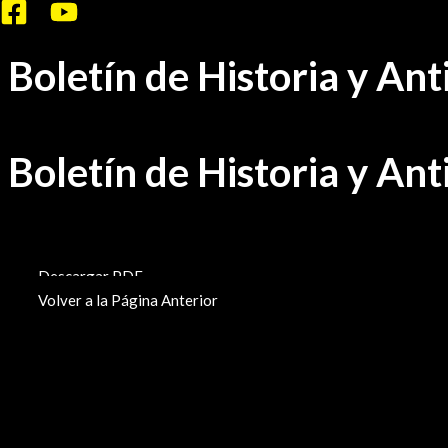
Ir
al
Boletín de Historia y An
contenido
Boletín de Historia y An
BHA-78
Descargar PDF
Volver a la Página Anterior