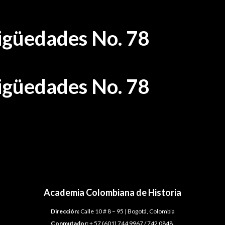
tigüedades No. 78
tigüedades No. 78
Academia Colombiana de Historia
Dirección:
Calle 10 # 8 – 95 | Bogotá, Colombia
Conmutador:
+ 57 (601) 744 9967 / 742 0848.