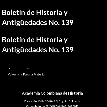
Ir
Boletín de Historia y
al
contenido
Antigüedades No. 139
Boletín de Historia y
Antigüedades No. 139
BHA-139
Descargar PDF
Volver a la Página Anterior
Academia Colombiana de Historia
Dirección:
Calle 10 # 8 – 95 | Bogotá, Colombia
Conmutador:
+ 57 (601) 744 9967 / 742 0848.