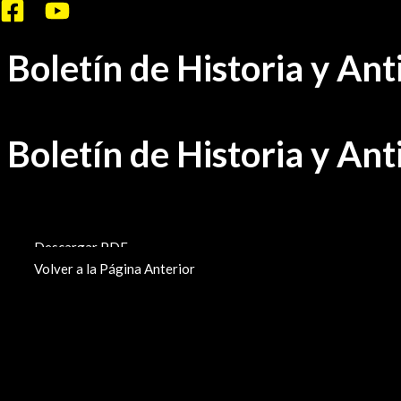
Ir
al
Boletín de Historia y An
contenido
Boletín de Historia y An
BHA-297
Descargar PDF
Volver a la Página Anterior