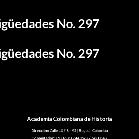
tigüedades No. 297
tigüedades No. 297
Academia Colombiana de Historia
Dirección:
Calle 10 # 8 – 95 | Bogotá, Colombia
Conmutador:
+ 57 (601) 744 9967 / 742 0848.