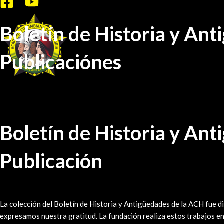
Ir
al
Boletín de Historia y An
contenido
Publicaciónes
Boletín de Historia y An
Publicación
La colección del Boletín de Historia y Antigüedades de la ACH fue di
expresamos nuestra gratitud. La fundación realiza estos trabajos en