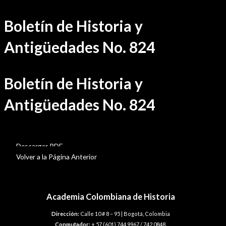
Ir
Boletín de Historia y
al
contenido
Antigüedades No. 824
Boletín de Historia y
Antigüedades No. 824
BHA-824
Descargar PDF
Volver a la Página Anterior
Academia Colombiana de Historia
Dirección:
Calle 10 # 8 – 95 | Bogotá, Colombia
Conmutador:
+ 57 (601) 744 9967 / 742 0848.