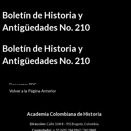
Ir
Boletín de Historia y
al
contenido
Antigüedades No. 210
Boletín de Historia y
Antigüedades No. 210
BHA-210
Descargar PDF
Volver a la Página Anterior
Academia Colombiana de Historia
Dirección:
Calle 10 # 8 – 95 | Bogotá, Colombia
Conmutador:
+ 57 (601) 744 9967 / 742 0848.