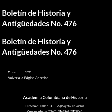
Ir
Boletín de Historia y
al
contenido
Antigüedades No. 476
Boletín de Historia y
Antigüedades No. 476
BHA-476
Descargar PDF
Volver a la Página Anterior
Academia Colombiana de Historia
Dirección:
Calle 10 # 8 – 95 | Bogotá, Colombia
Conmutador:
+ 57 (601) 744 9967 / 742 0848.