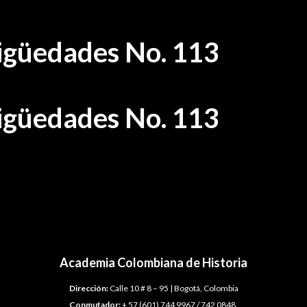
tigüedades No. 113
tigüedades No. 113
Academia Colombiana de Historia
Dirección:
Calle 10 # 8 – 95 | Bogotá, Colombia
Conmutador:
+ 57 (601) 744 9967 / 742 0848.