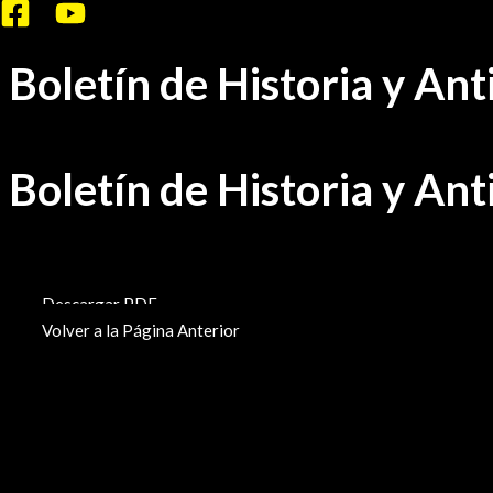
Ir
al
Boletín de Historia y An
contenido
Boletín de Historia y An
BHA-113
Descargar PDF
Volver a la Página Anterior