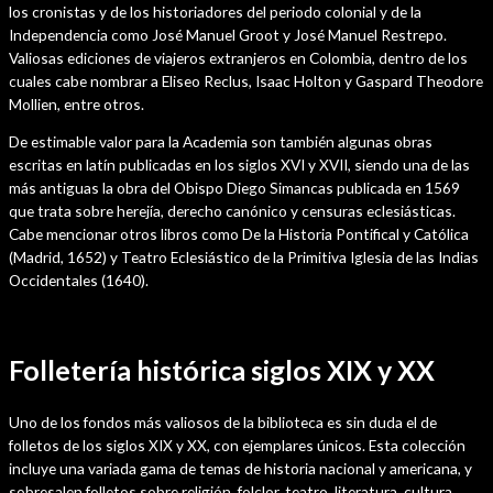
los cronistas y de los historiadores del periodo colonial y de la
Independencia como José Manuel Groot y José Manuel Restrepo.
Valiosas ediciones de viajeros extranjeros en Colombia, dentro de los
cuales cabe nombrar a Eliseo Reclus, Isaac Holton y Gaspard Theodore
Mollien, entre otros.
De estimable valor para la Academia son también algunas obras
escritas en latín publicadas en los siglos XVI y XVII, siendo una de las
más antiguas la obra del Obispo Diego Simancas publicada en 1569
que trata sobre herejía, derecho canónico y censuras eclesiásticas.
Cabe mencionar otros libros como De la Historia Pontifical y Católica
(Madrid, 1652) y Teatro Eclesiástico de la Primitiva Iglesia de las Indias
Occidentales (1640).
Folletería histórica siglos XIX y XX
Uno de los fondos más valiosos de la biblioteca es sin duda el de
folletos de los siglos XIX y XX, con ejemplares únicos. Esta colección
incluye una variada gama de temas de historia nacional y americana, y
sobresalen folletos sobre religión, folclor, teatro, literatura, cultura,