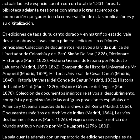
actualidad este espacio cuenta con un total de 1.331 libros. La
biblioteca adelanta gestiones con miras a lograr acuerdos de
cooperación que garanticen la conservación de estas publicaciones y
su digitalización.
En ediciones de tapa dura, canto dorado y en magnífico estado, vale
destacar obras valiosas como primeras ediciones o ediciones
principales: Colección de documentos relativos a la vida pública del
Libertador de Colombia y del Perú Simón Bolívar (1826), Dictionare
Historique (París, 1822), Historia General de España por Modesto
Lafuente (Madrid, 1850-1862), Compendio de Historia Universal de Mr.
Anquetil (Madrid, 1829), Historia Universal de César Cantú (Madrid,
1848), Historia Universal del Conde de Segur (Madrid, 1832), Historia
de L´abbé Millot (París, 1820), Histoire Générale de L´église (París,
1878), Colección de documentos inéditos relativos al descubrimiento,
conquista y organización de las antiguas posesiones españolas de
América y Oceanía sacados de los archivos del Reino (Madrid, 1866),
Documentos inéditos del Archivo de Indias (Madrid, 1864), Les vies
des hommes ilustres (París, 1826), El viajero universal o noticia del
Mundo antiguo y nuevo por Mr. De Laporte (1796-1801).
La sala cuenta además con un repertorio de ediciones principales de