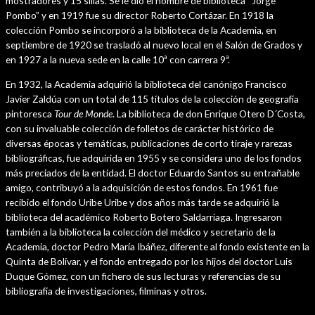
mostradores y 15 sillas. Se le dio el nombre de biblioteca “Jorge
Pombo” y en 1919 fue su director Roberto Cortázar. En 1918 la
colección Pombo se incorporó a la biblioteca de la Academia, en
septiembre de 1920 se trasladó al nuevo local en el Salón de Grados y
en 1927 a la nueva sede en la calle 10ª con carrera 9ª.
En 1932, la Academia adquirió la biblioteca del canónigo Francisco
Javier Zaldúa con un total de 115 títulos de la colección de geografía
pintoresca
Tour de Monde
. La biblioteca de don Enrique Otero D´Costa,
con su invaluable colección de folletos de carácter histórico de
diversas épocas y temáticas, publicaciones de corto tiraje y rarezas
bibliográficas, fue adquirida en 1955 y se considera uno de los fondos
más preciados de la entidad. El doctor Eduardo Santos su entrañable
amigo, contribuyó a la adquisición de estos fondos. En 1961 fue
recibido el fondo Uribe Uribe y dos años más tarde se adquirió la
biblioteca del académico Roberto Botero Saldarriaga. Ingresaron
también a la biblioteca la colección del médico y secretario de la
Academia, doctor Pedro María Ibáñez, diferente al fondo existente en la
Quinta de Bolívar, y el fondo entregado por los hijos del doctor Luis
Duque Gómez, con un fichero de sus lecturas y referencias de su
bibliografía de investigaciones, filminas y otros.