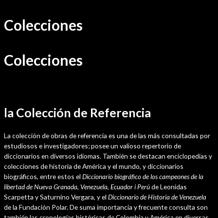
Ir
Colecciones
al
contenido
Colecciones
la Colección de Referencia
La colección de obras de referencia es una de las más consultadas por
estudiosos e investigadores; posee un valioso repertorio de
diccionarios en diversos idiomas. También se destacan enciclopedias y
colecciones de historia de América y el mundo, y diccionarios
biográficos, entre estos el
Diccionario biográfico de los campeones de la
libertad de Nueva Granada, Venezuela, Ecuador i Perú
de Leonidas
Scarpetta y Saturnino Vergara, y el
Diccionario de Historia de Venezuela
de la Fundación Polar. De suma importancia y frecuente consulta son
también las cronologías históricas de Colombia y América en diversas