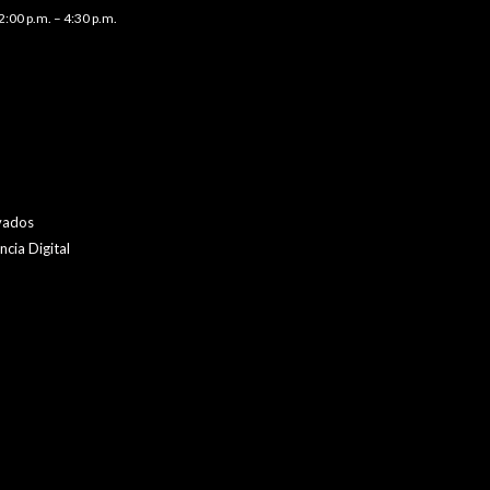
2:00 p.m. – 4:30 p.m.
vados
cia Digital