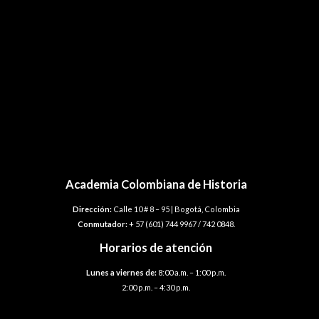
FRANCIA
GRAN BRETAÑA
ITALIA
MÉXICO
PANAMÁ
PUERTO RICO
SUIZA
URUGUAY
VENEZUELA
Academia Colombiana de Historia
Dirección:
Calle 10 # 8 – 95 | Bogotá, Colombia
Conmutador:
+ 57 (601) 744 9967 / 742 0848.
Horarios de atención
Lunes a viernes de:
8:00 a.m. – 1:00 p.m.
2:00 p.m. – 4:30 p.m.