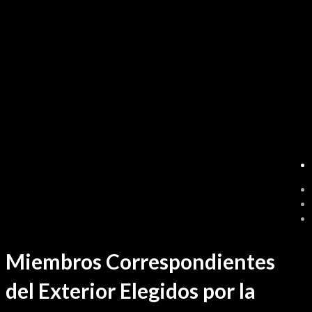
Ir
Miembros Correspondientes
al
contenido
del Exterior Elegidos por la