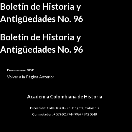
Ir
Boletín de Historia y
al
contenido
Antigüedades No. 96
Boletín de Historia y
Antigüedades No. 96
BHA-96
Descargar PDF
Volver a la Página Anterior
Academia Colombiana de Historia
Dirección:
Calle 10 # 8 – 95 | Bogotá, Colombia
Conmutador:
+ 57 (601) 744 9967 / 742 0848.