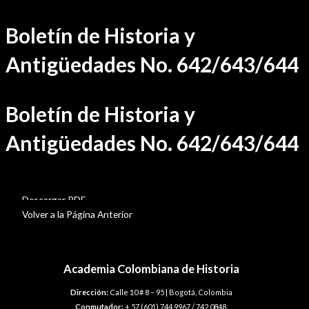
Ir
Boletín de Historia y
al
contenido
Antigüedades No. 642/643/644
Boletín de Historia y
Antigüedades No. 642/643/644
BHA-642-643-644
Descargar PDF
Volver a la Página Anterior
Academia Colombiana de Historia
Dirección:
Calle 10 # 8 – 95 | Bogotá, Colombia
Conmutador:
+ 57 (601) 744 9967 / 742 0848.