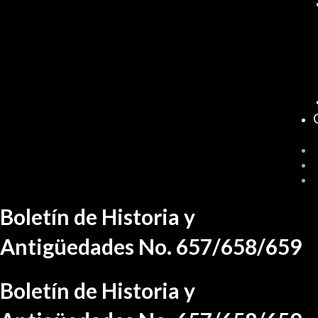
Ir
Boletín de Historia y
al
contenido
Antigüedades No. 657/658/659
Boletín de Historia y