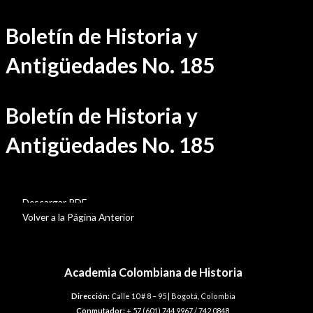
Ir
Boletín de Historia y
al
contenido
Antigüedades No. 185
Boletín de Historia y
Antigüedades No. 185
BHA-185
Descargar PDF
Volver a la Página Anterior
Academia Colombiana de Historia
Dirección:
Calle 10 # 8 – 95 | Bogotá, Colombia
Conmutador:
+ 57 (601) 744 9967 / 742 0848.