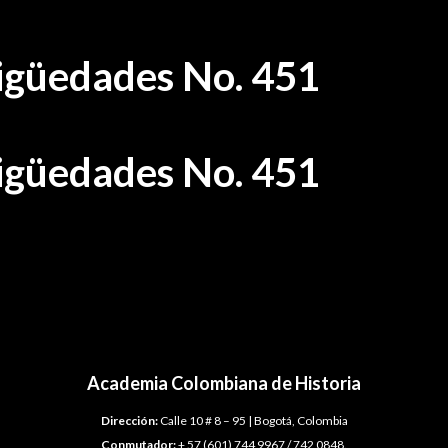
tigüedades No. 451
tigüedades No. 451
Academia Colombiana de Historia
Dirección:
Calle 10 # 8 – 95 | Bogotá, Colombia
Conmutador:
+ 57 (601) 744 9967 / 742 0848.