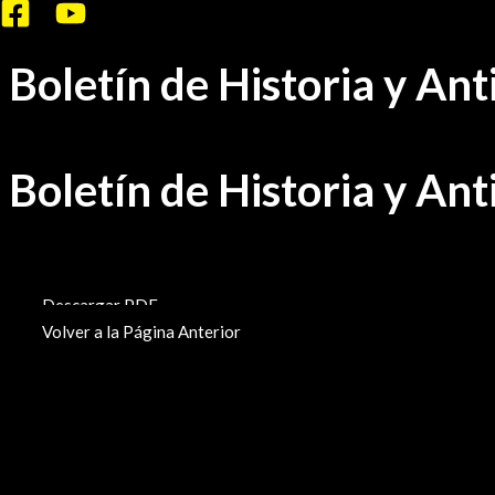
Ir
al
Boletín de Historia y An
contenido
Boletín de Historia y An
BHA-451
Descargar PDF
Volver a la Página Anterior