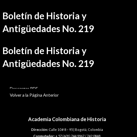
Ir
Boletín de Historia y
al
contenido
Antigüedades No. 219
Boletín de Historia y
Antigüedades No. 219
BHA-219
Descargar PDF
Volver a la Página Anterior
Academia Colombiana de Historia
Dirección:
Calle 10 # 8 – 95 | Bogotá, Colombia
Conmutador:
+ 57 (601) 744 9967 / 742 0848.