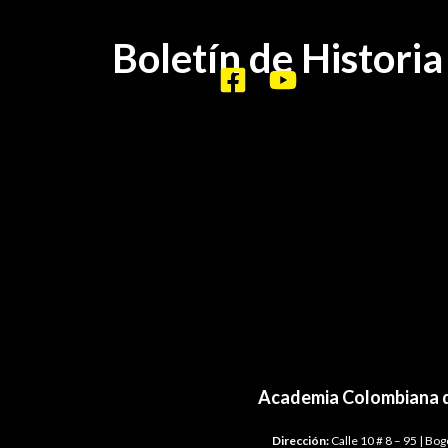
Boletín de Histor
BHA-371-372-373-374
Academia Colombiana d
Dirección:
Calle 10 # 8 – 95 | Bo