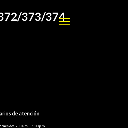
1/372/373/374
arios de atención
ernes de:
8:00 a.m. – 1:00 p.m.