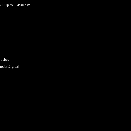
2:00 p.m. – 4:30 p.m.
vados
cia Digital