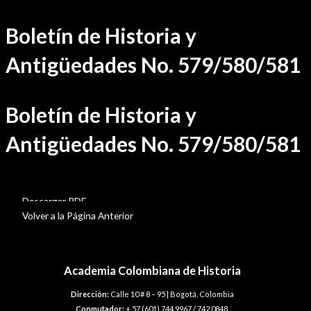
Ir
Boletín de Historia y
al
contenido
Antigüedades No. 579/580/581
Boletín de Historia y
Antigüedades No. 579/580/581
BHA-579-580-581
Descargar PDF
Volver a la Página Anterior
Academia Colombiana de Historia
Dirección:
Calle 10 # 8 – 95 | Bogotá, Colombia
Conmutador:
+ 57 (601) 744 9967 / 742 0848.