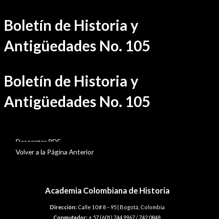
Ir
Boletín de Historia y
al
contenido
Antigüedades No. 105
Boletín de Historia y
Antigüedades No. 105
BHA-105
Descargar PDF
Volver a la Página Anterior
Academia Colombiana de Historia
Dirección:
Calle 10 # 8 – 95 | Bogotá, Colombia
Conmutador:
+ 57 (601) 744 9967 / 742 0848.