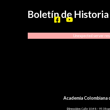
Boletín de Histori
Unexpected server res
Academia Colombiana d
Dirección:
Calle 10 # 8 – 95 | Bo