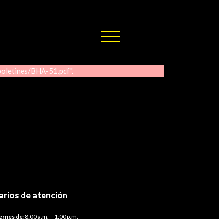
boletines/BHA-51.pdf".
arios de atención
ernes de:
8:00 a.m. – 1:00 p.m.