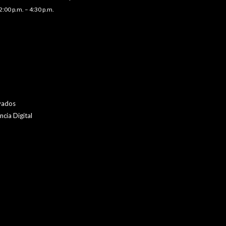
2:00 p.m. – 4:30 p.m.
vados
cia Digital