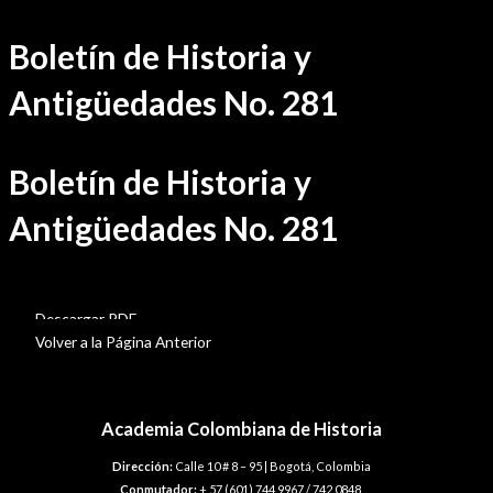
Ir
Boletín de Historia y
al
contenido
Antigüedades No. 281
Boletín de Historia y
Antigüedades No. 281
BHA-281
Descargar PDF
Volver a la Página Anterior
Academia Colombiana de Historia
Dirección:
Calle 10 # 8 – 95 | Bogotá, Colombia
Conmutador:
+ 57 (601) 744 9967 / 742 0848.