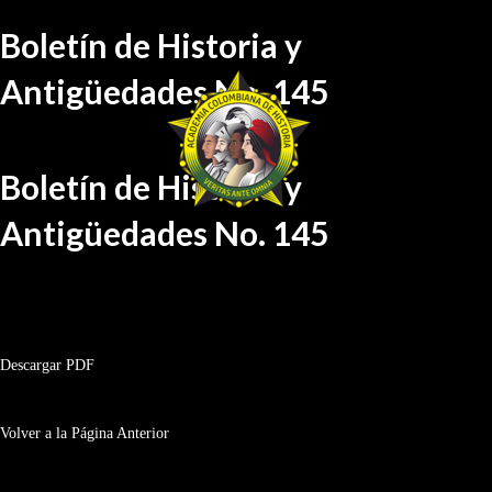
Ir
al
Boletín de Historia y
contenido
Antigüedades No. 145
Boletín de Historia y
Antigüedades No. 145
BHA-145
Descargar PDF
Volver a la Página Anterior