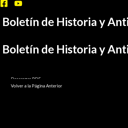
Ir
al
Boletín de Historia y An
contenido
Boletín de Historia y An
BHA-742
Descargar PDF
Volver a la Página Anterior