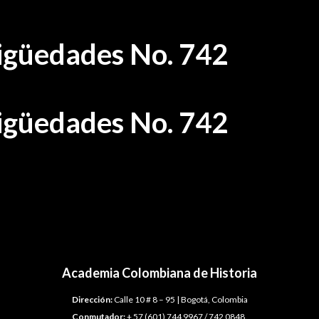
tigüedades No. 742
tigüedades No. 742
Academia Colombiana de Historia
Dirección:
Calle 10 # 8 – 95 | Bogotá, Colombia
Conmutador:
+ 57 (601) 744 9967 / 742 0848.