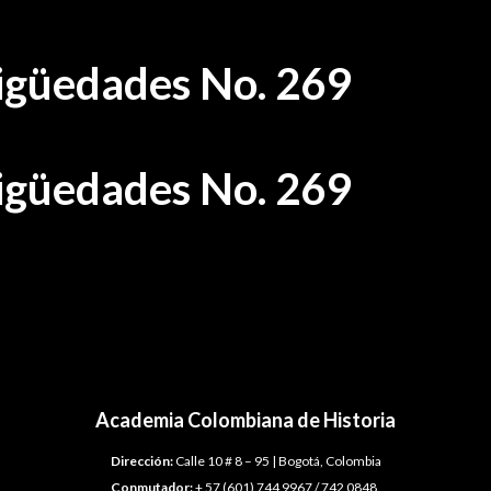
tigüedades No. 269
tigüedades No. 269
Academia Colombiana de Historia
Dirección:
Calle 10 # 8 – 95 | Bogotá, Colombia
Conmutador:
+ 57 (601) 744 9967 / 742 0848.